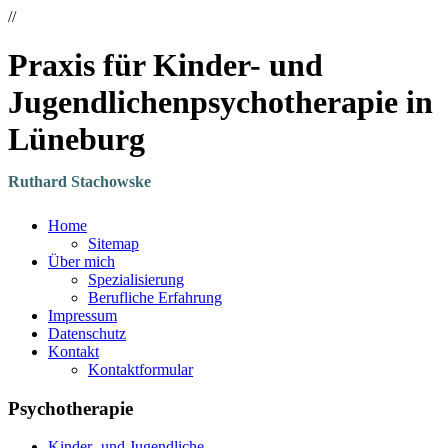
//
Praxis für Kinder- und
Jugendlichenpsychotherapie in
Lüneburg
Ruthard Stachowske
Home
Sitemap
Über mich
Spezialisierung
Berufliche Erfahrung
Impressum
Datenschutz
Kontakt
Kontaktformular
Psychotherapie
Kinder- und Jugendliche